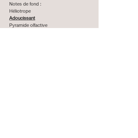
Notes de fond :
Héliotrope
Adoucissant
Pyramide olfactive
Famille Olfactive :
Floral, poudré
Notes de tête :
Accord aldehydé, pomme
Notes de coeur :
Accord frais, fleurs blanches
Notes de fond :
Musc, bois sec
Monoi des iles
Pyramide olfactive
Famille Olfactive :
Floral
Notes de tête :
Ylang-ylang, orchidée
Notes de coeur :