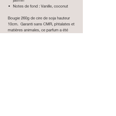
Notes de fond : Vanille, coconut
Bougie 260g de cire de soja hauteur
10cm. Garanti sans CMR, phtalates et
matières animales, ce parfum a été
conçu et sélectionné à Grasse. La
couleur peut varier en fonction de la
coulée.
Parfum de la ville de Grasse.
Cire de soja et cire d'abeille.
Tenir hors de portée des enfants.
Eviter le rejet dans l'environnement.
Peut provoquer une allergie cutanée.
Peut être toxique pour les organismes
aquatique.
Les bougies sont idéales pour décorer
votre intérieur, elles fuiront lors de la
combustion il faut donc mettre un